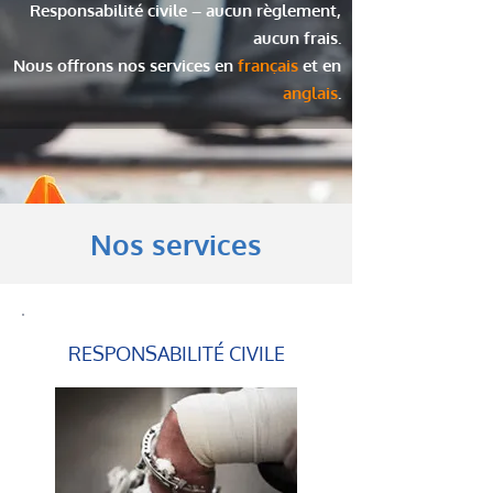
Responsabilité civile – aucun règlement,
aucun frais.
Nous offrons nos services en
français
et en
anglais
.
Nos services
RESPONSABILITÉ CIVILE