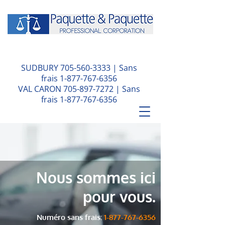
SUDBURY
705-560-3333
| Sans
frais
1-877-767-6356
VAL CARON
705-897-7272
| Sans
frais
1-877-767-6356
Nous sommes ici
pour vous.
Numéro sans frais:
1-877-767-6356